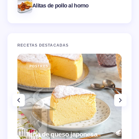
Alitas de pollo al horno
RECETAS DESTACADAS
POSTRES
E
Tarta de queso japonesa
Cr