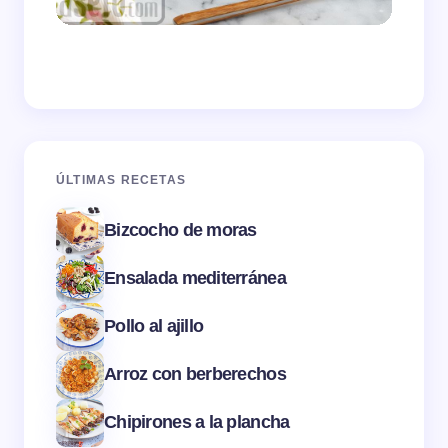
ÚLTIMAS RECETAS
Bizcocho de moras
Ensalada mediterránea
Pollo al ajillo
Arroz con berberechos
Chipirones a la plancha