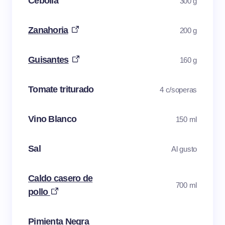
Cebolla
300 g
Zanahoria
200 g
Guisantes
160 g
Tomate triturado
4 c/soperas
Vino Blanco
150 ml
Sal
Al gusto
Caldo casero de
700 ml
pollo
Pimienta Negra