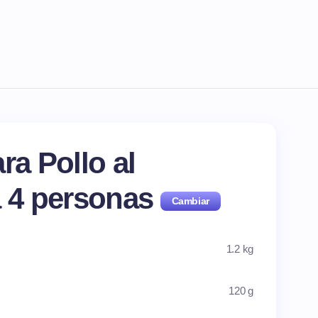
ra Pollo al
a
4
personas
1.2 kg
120 g