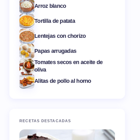
Arroz blanco
Tortilla de patata
Lentejas con chorizo
Papas arrugadas
Tomates secos en aceite de
oliva
Alitas de pollo al horno
RECETAS DESTACADAS