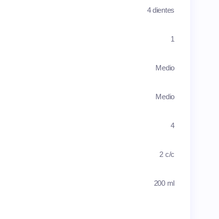
4 dientes
1
Medio
Medio
4
2 c/c
200 ml