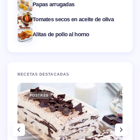
Papas arrugadas
Tomates secos en aceite de oliva
Alitas de pollo al horno
RECETAS DESTACADAS
POSTRES
E