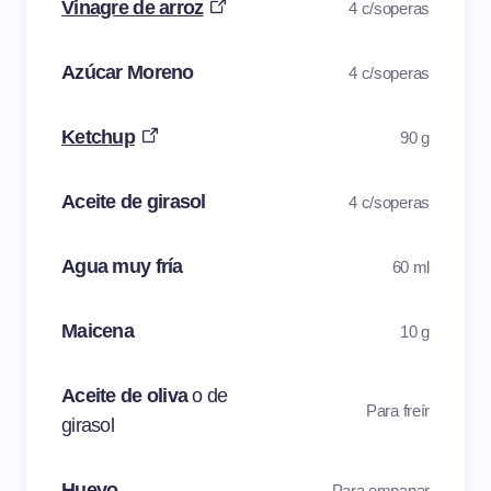
Vinagre de arroz
4 c/soperas
Azúcar Moreno
4 c/soperas
Ketchup
90 g
Aceite de girasol
4 c/soperas
Agua muy fría
60 ml
Maicena
10 g
Aceite de oliva
o de
Para freír
girasol
Huevo
Para empanar