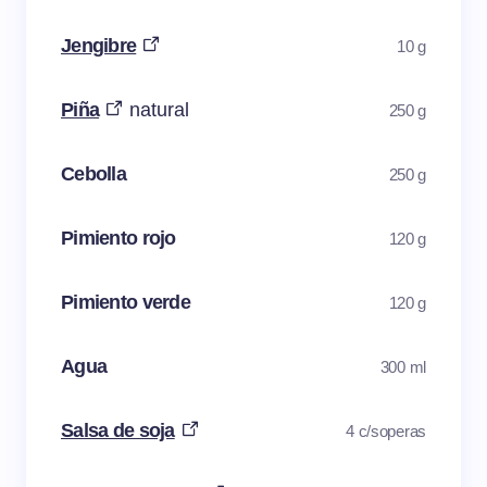
Jengibre
10 g
Piña
natural
250 g
Cebolla
250 g
Pimiento rojo
120 g
Pimiento verde
120 g
Agua
300 ml
Salsa de soja
4 c/soperas