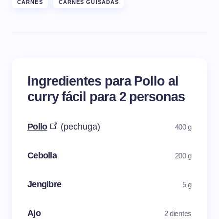
CARNES
CARNES GUISADAS
Ingredientes para Pollo al
curry fácil para 2 personas
Pollo
(pechuga)
400 g
Cebolla
200 g
Jengibre
5 g
Ajo
2 dientes