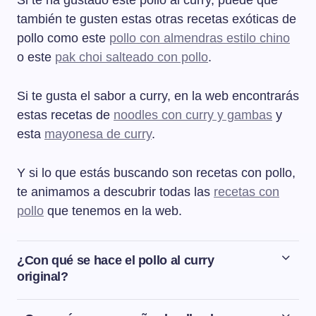
Si te ha gustado este pollo al curry, puede que
también te gusten estas otras recetas exóticas de
pollo como este
pollo con almendras estilo chino
o este
pak choi salteado con pollo
.
Si te gusta el sabor a curry, en la web encontrarás
estas recetas de
noodles con curry y gambas
y
esta
mayonesa de curry
.
Y si lo que estás buscando son recetas con pollo,
te animamos a descubrir todas las
recetas con
pollo
que tenemos en la web.
¿Con qué se hace el pollo al curry
original?
La receta tradicional de pollo al curry se hace con leche
de coco. Podemos sustituir la leche de coco por yogur y