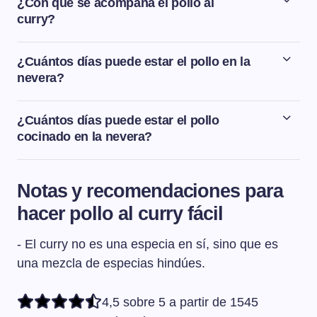
¿Con qué se acompaña el pollo al
nos quedará un plato un poco menos dulce pero
curry?
también muy sabroso.
La mejor guarnición para acompañar el pollo al curry es
un arroz en blanco. Si quieres ver otras opciones de
¿Cuántos días puede estar el pollo en la
guarniciones, te invitamos a descubrir todas las
recetas
nevera?
de guarniciones
que tenemos en la web.
Si compramos pollo envasado debemos fijarnos en la
fecha de caducidad que indica el fabricante en la
¿Cuántos días puede estar el pollo
etiqueta. Pero si compramos pollo no envasado, no
cocinado en la nevera?
debe tenerse más de 2 días en la nevera y siempre bien
El pollo una vez cocinado, cocido o guisado, aguanta en
guardado en un recipiente que lo aísle del resto de
la nevera dentro de un táper o en un recipiente bien
alimentos que tenemos en la nevera.
Notas y recomendaciones para
tapado unos 2-3 días máximo.
hacer pollo al curry fácil
- El curry no es una especia en sí, sino que es
una mezcla de especias hindúes.
4,5 sobre 5 a partir de 1545