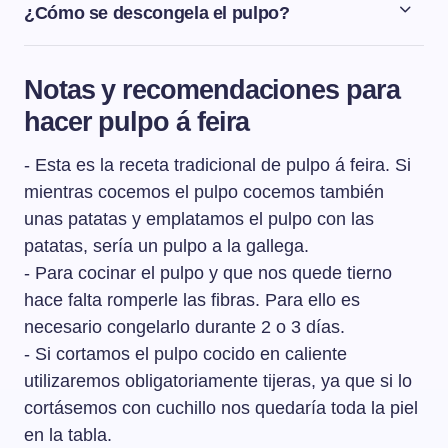
pinchar la parte más gruesa del tentáculo está blando.
¿Cómo se descongela el pulpo?
Si se ha cocido demasiado se le caerán las ventosas y
Para descongelar el pulpo, lo sacaremos del congelador
se endurecerá.
con 24 horas de antelación y lo dejaremos descongelar
Notas y recomendaciones para
lentamente en la nevera. Preferiblemente lo
hacer pulpo á feira
colocaremos en un recipiente amplio con una rejilla
debajo, para que no esté en contacto con el agua de la
- Esta es la receta tradicional de pulpo á feira. Si
congelación.
mientras cocemos el pulpo cocemos también
unas patatas y emplatamos el pulpo con las
patatas, sería un pulpo a la gallega.
- Para cocinar el pulpo y que nos quede tierno
hace falta romperle las fibras. Para ello es
necesario congelarlo durante 2 o 3 días.
- Si cortamos el pulpo cocido en caliente
utilizaremos obligatoriamente tijeras, ya que si lo
cortásemos con cuchillo nos quedaría toda la piel
en la tabla.