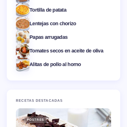
Tortilla de patata
Lentejas con chorizo
Papas arrugadas
Tomates secos en aceite de oliva
Alitas de pollo al horno
RECETAS DESTACADAS
POSTRES
E