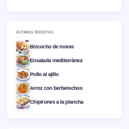
ÚLTIMAS RECETAS
Bizcocho de moras
Ensalada mediterránea
Pollo al ajillo
Arroz con berberechos
Chipirones a la plancha