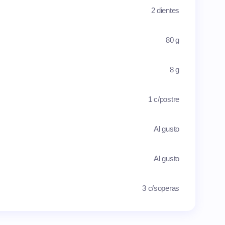
2 dientes
80 g
8 g
1 c/postre
Al gusto
Al gusto
3 c/soperas