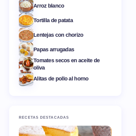
Arroz blanco
Tortilla de patata
Lentejas con chorizo
Papas arrugadas
Tomates secos en aceite de
oliva
Alitas de pollo al horno
RECETAS DESTACADAS