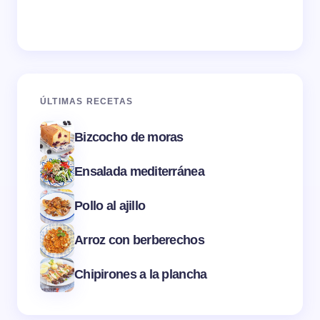
ÚLTIMAS RECETAS
Bizcocho de moras
Ensalada mediterránea
Pollo al ajillo
Arroz con berberechos
Chipirones a la plancha