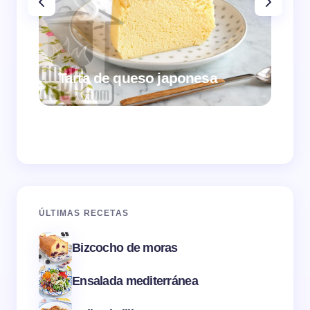
Tarta de queso japonesa
Cr
ÚLTIMAS RECETAS
Bizcocho de moras
Ensalada mediterránea