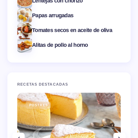
Lentejas con chorizo
Papas arrugadas
Tomates secos en aceite de oliva
Alitas de pollo al horno
RECETAS DESTACADAS
POSTRES
E