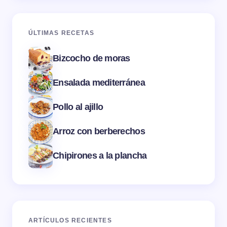
ÚLTIMAS RECETAS
Bizcocho de moras
Ensalada mediterránea
Pollo al ajillo
Arroz con berberechos
Chipirones a la plancha
ARTÍCULOS RECIENTES