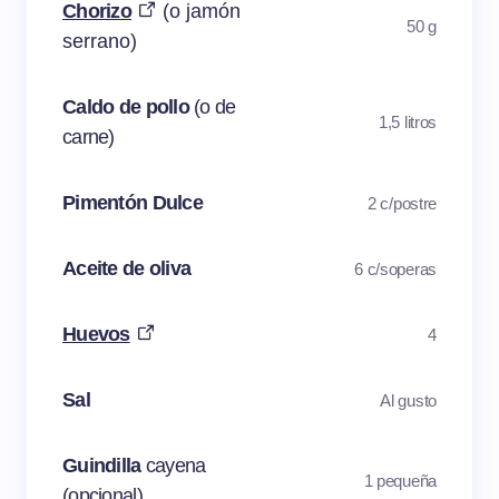
Chorizo
(o jamón
50 g
serrano)
Caldo de pollo
(o de
1,5 litros
carne)
Pimentón Dulce
2 c/postre
Aceite de oliva
6 c/soperas
Huevos
4
Sal
Al gusto
Guindilla
cayena
1 pequeña
(opcional)