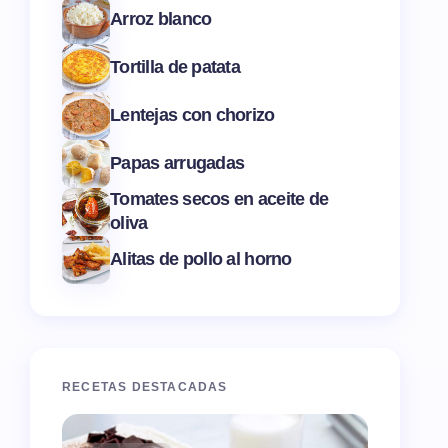
Arroz blanco
Tortilla de patata
Lentejas con chorizo
Papas arrugadas
Tomates secos en aceite de
oliva
Alitas de pollo al horno
RECETAS DESTACADAS