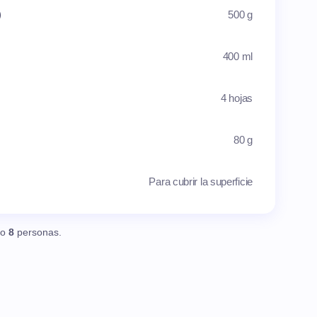
)
500 g
400 ml
4 hojas
80 g
Para cubrir la superficie
o
8
personas.