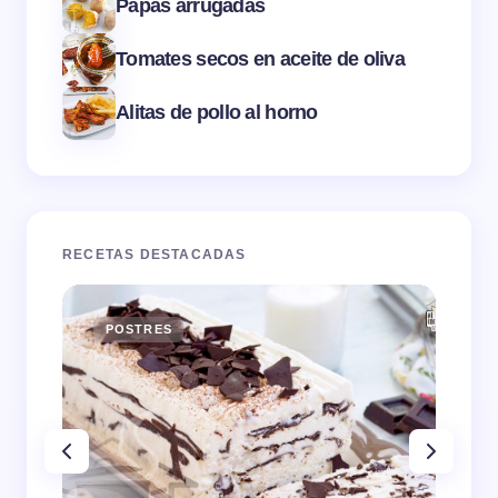
Papas arrugadas
Tomates secos en aceite de oliva
Alitas de pollo al horno
RECETAS DESTACADAS
POSTRES
E