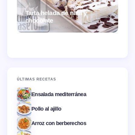
Tarta helada de nata y
chocolate
Cr
ÚLTIMAS RECETAS
Ensalada mediterránea
Pollo al ajillo
Arroz con berberechos