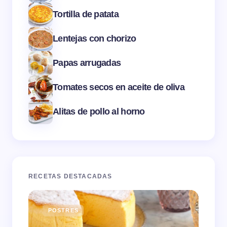
Tortilla de patata
Lentejas con chorizo
Papas arrugadas
Tomates secos en aceite de oliva
Alitas de pollo al horno
RECETAS DESTACADAS
POSTRES
E