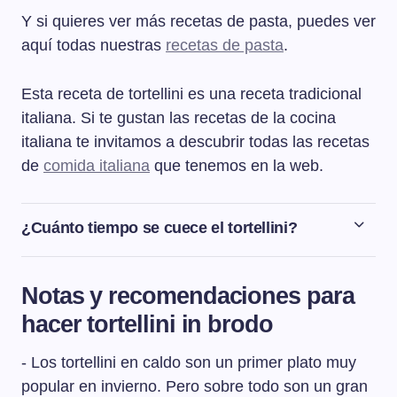
Y si quieres ver más recetas de pasta, puedes ver
aquí todas nuestras
recetas de pasta
.
Esta receta de tortellini es una receta tradicional
italiana. Si te gustan las recetas de la cocina
italiana te invitamos a descubrir todas las recetas
de
comida italiana
que tenemos en la web.
¿Cuánto tiempo se cuece el tortellini?
Si el tortellini es fresco necesitará cocer 2 minutos
desde que el agua rompa a hervir. Y si el tortellini es
Notas y recomendaciones para
seco, necesitará entre 7 y 8 minutos de cocción.
hacer tortellini in brodo
- Los tortellini en caldo son un primer plato muy
popular en invierno. Pero sobre todo son un gran