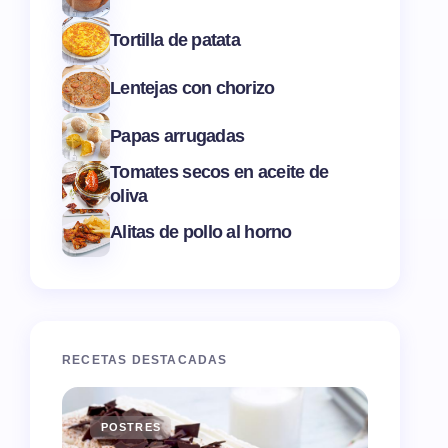
Tortilla de patata
Lentejas con chorizo
Papas arrugadas
Tomates secos en aceite de
oliva
Alitas de pollo al horno
RECETAS DESTACADAS
POSTRES
ENTR