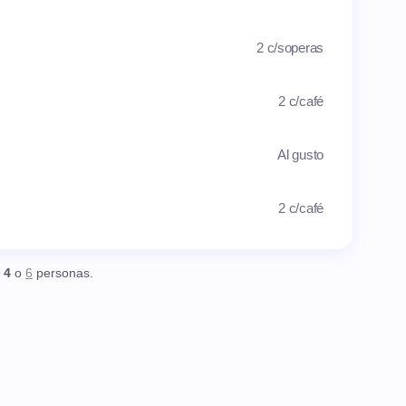
2 c/soperas
2 c/café
Al gusto
2 c/café
,
4
o
6
personas.