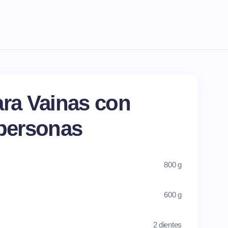
ara Vainas con
 personas
800 g
600 g
2 dientes