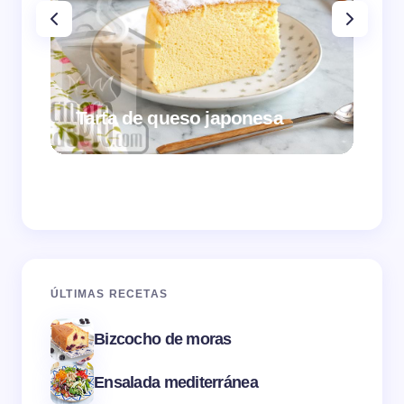
Tarta de queso japonesa
Cr
ÚLTIMAS RECETAS
Bizcocho de moras
Ensalada mediterránea