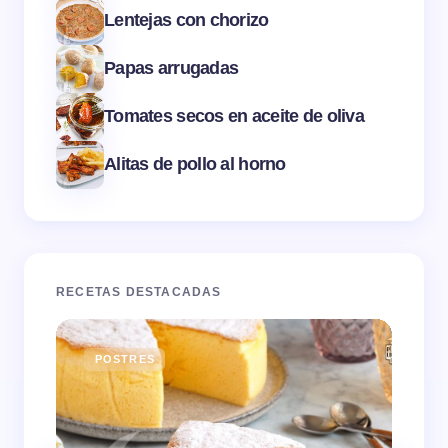
Lentejas con chorizo
Papas arrugadas
Tomates secos en aceite de oliva
Alitas de pollo al horno
RECETAS DESTACADAS
POSTRES
E