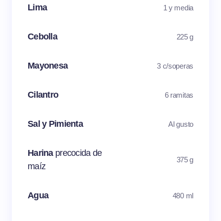
Lima
1 y media
Cebolla
225 g
Mayonesa
3 c/soperas
Cilantro
6 ramitas
Sal y Pimienta
Al gusto
Harina
precocida de
375 g
maíz
Agua
480 ml