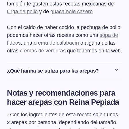
también te gusten estas recetas mexicanas de
tinga de pollo
y de
guacamole casero
.
Con el caldo de haber cocido la pechuga de pollo
podemos hacer otras recetas como una
sopa de
fideos
, una
crema de calabacín
o alguna de las
otras
cremas de verduras
que tenemos en la web.
¿Qué harina se utiliza para las arepas?
La harina que se necesita para hacer las arepas es la
harina de maíz precocida, tanto blanca como amarila. La
Notas y recomendaciones para
harina de maíz sin cocer no sirve para hacer arepas ya
hacer arepas con Reina Pepiada
que no tiene la cualidad aglutinante como tiene la
harina precocida.
- Con los ingredientes de esta receta salen unas
2 arepas por persona, dependiendo del tamaño.