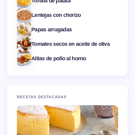
Tortilla de patata
Lentejas con chorizo
Papas arrugadas
Tomates secos en aceite de oliva
Alitas de pollo al horno
RECETAS DESTACADAS
POSTRES
E