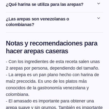
¿Qué harina se utiliza para las arepas?
La harina que se necesita para hacer las arepas es la
harina de maíz precocida, tanto blanca como amarila. La
¿Las arepas son venezolanas o
harina de maíz sin cocer no sirve para hacer arepas ya
colombianas?
que no tiene la cualidad aglutinante como tiene la
Colombia y Venezuela comparten muchos elementos
harina precocida.
históricos y culturales. La arepa es un alimento
Notas y recomendaciones para
prehispánico siendo el maíz un alimento esencial para
hacer arepas caseras
los pueblos originarios de América así que no se le
puede otorgar un lugar específico, sino a toda esa
- Con los ingredientes de esta receta salen unas
región geográfica.
2 arepas por persona, dependiendo del tamaño.
- La arepa es un pan plano hecho con harina de
maíz precocida. Es uno de los platos más
conocidos de la gastronomía venezolana y
colombiana.
- El amasado es importante para obtener una
arepa suave y sin grumos. También es importante