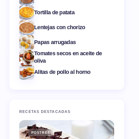
Tortilla de patata
Lentejas con chorizo
Papas arrugadas
Tomates secos en aceite de
oliva
Alitas de pollo al horno
RECETAS DESTACADAS
POSTRES
ENTR