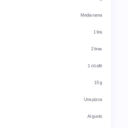
Media rama
1 tira
2 tiras
1 c/café
15 g
Una pizca
Al gusto