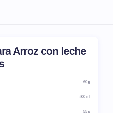
ara Arroz con leche
s
60 g
500 ml
55 g