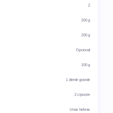
2
200 g
200 g
Opcional
100 g
1 diente grande
2 c/postre
Unas hebras