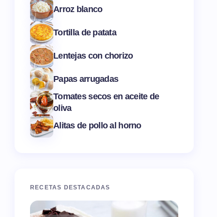
Arroz blanco
Tortilla de patata
Lentejas con chorizo
Papas arrugadas
Tomates secos en aceite de
oliva
Alitas de pollo al horno
RECETAS DESTACADAS