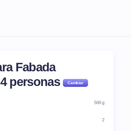
ara Fabada
a
4
personas
500 g
2