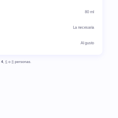
80 ml
La necesaria
Al gusto
,
4
,
6
o
8
personas.