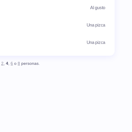
Al gusto
Una pizca
Una pizca
,
2
,
4
,
6
o
8
personas.