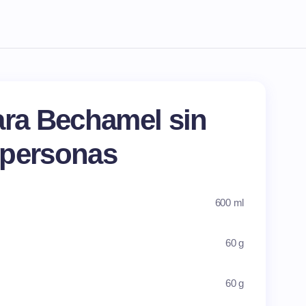
ara Bechamel sin
 personas
600 ml
60 g
60 g