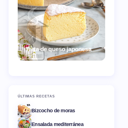
Croqu
Tarta de queso japonesa
ques
ÚLTIMAS RECETAS
Bizcocho de moras
Ensalada mediterránea