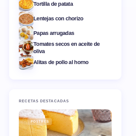
Tortilla de patata
Lentejas con chorizo
Papas arrugadas
Tomates secos en aceite de
oliva
Alitas de pollo al horno
RECETAS DESTACADAS
POSTRES
ENTR