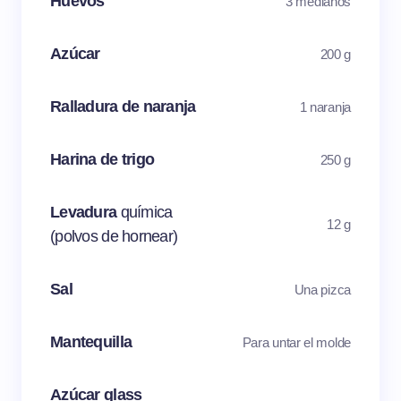
Huevos
3 medianos
Azúcar
200 g
Ralladura de naranja
1 naranja
Harina de trigo
250 g
Levadura
química
12 g
(polvos de hornear)
Sal
Una pizca
Mantequilla
Para untar el molde
Azúcar glass