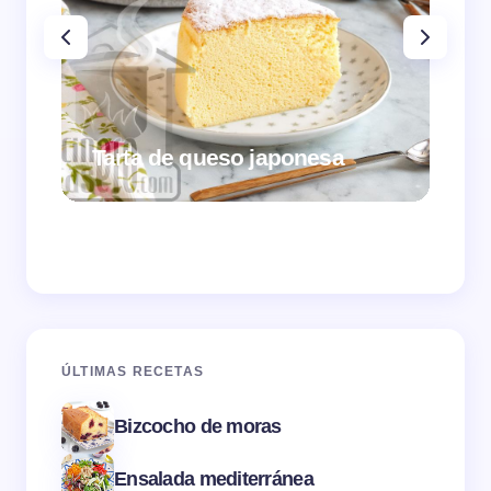
Tarta de queso japonesa
Cr
ÚLTIMAS RECETAS
Bizcocho de moras
Ensalada mediterránea