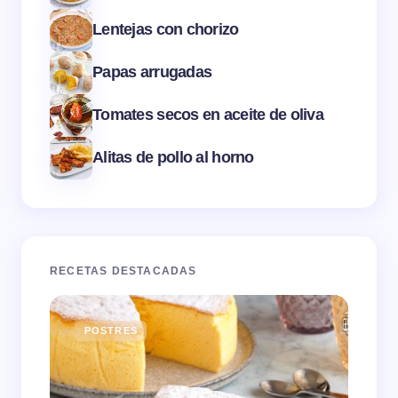
Lentejas con chorizo
Papas arrugadas
Tomates secos en aceite de oliva
Alitas de pollo al horno
RECETAS DESTACADAS
POSTRES
E