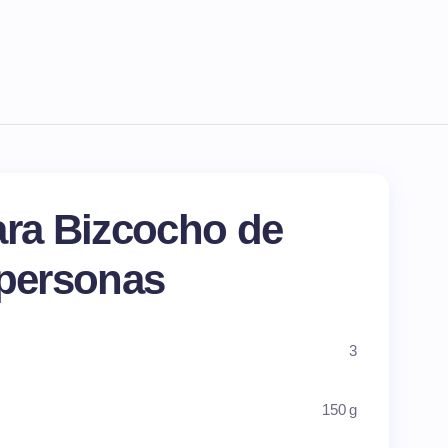
ara Bizcocho de
 personas
3
150 g