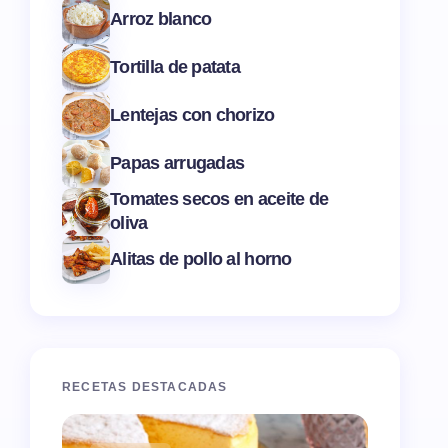
Arroz blanco
Tortilla de patata
Lentejas con chorizo
Papas arrugadas
Tomates secos en aceite de
oliva
Alitas de pollo al horno
RECETAS DESTACADAS