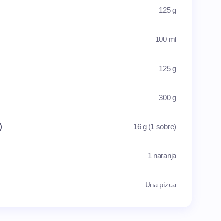
125 g
100 ml
125 g
300 g
)
16 g (1 sobre)
1 naranja
Una pizca