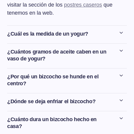
visitar la sección de los
postres caseros
que
tenemos en la web.
¿Cuál es la medida de un yogur?
La mayoría tenemos en casa los yogures de vasito de
siempre, que pesan en torno a 125 gramos.
¿Cuántos gramos de aceite caben en un
vaso de yogur?
En un vaso de yogur caben aproximadamente unos
125-130 gramos de aceite.
¿Por qué un bizcocho se hunde en el
centro?
Si el bizcocho se hunde en el centro es porque la
temperatura del horno es demasiado baja. Y al
¿Dónde se deja enfriar el bizcocho?
contrario, si un bizcocho sube mucho solo en el medio
En primer lugar dejaremos el bizcocho dentro del horno
como si fuera un volcán, es que la temperatura del
apagado unos 5-10 minutos. Después, lo sacamos del
¿Cuánto dura un bizcocho hecho en
horno es demasiado alta.
horno, lo desmoldamos y lo dejamos enfriar encima de
casa?
una rejilla y apartado de corrientes de aire.