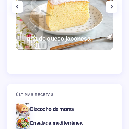
Tarta de queso japonesa
Cr
ÚLTIMAS RECETAS
Bizcocho de moras
Ensalada mediterránea