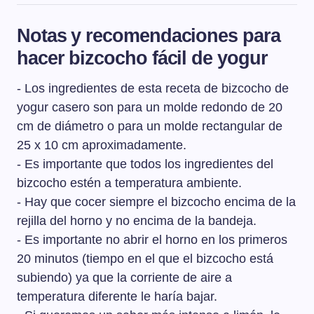
Un bizcocho casero puede durar unos 3-4 días a
temperatura ambiente siempre que esté dentro un
Notas y recomendaciones para
recipiente bien tapado y alejado de fuentes de calor. Si
hacer bizcocho fácil de yogur
la temperatura ambiente fuese muy alta podríamos
meterlo en la nevera, igualmente dentro de un recipiente
- Los ingredientes de esta receta de bizcocho de
bien cerrado.
yogur casero son para un molde redondo de 20
cm de diámetro o para un molde rectangular de
25 x 10 cm aproximadamente.
- Es importante que todos los ingredientes del
bizcocho estén a temperatura ambiente.
- Hay que cocer siempre el bizcocho encima de la
rejilla del horno y no encima de la bandeja.
- Es importante no abrir el horno en los primeros
20 minutos (tiempo en el que el bizcocho está
subiendo) ya que la corriente de aire a
temperatura diferente le haría bajar.