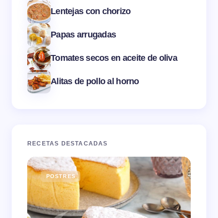
Lentejas con chorizo
Papas arrugadas
Tomates secos en aceite de oliva
Alitas de pollo al horno
RECETAS DESTACADAS
POSTRES
E