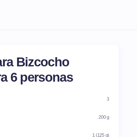
ara Bizcocho
a 6 personas
3
200 g
1 (125 g)