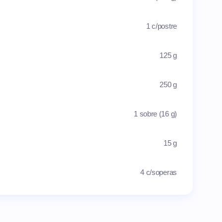
1 c/postre
125 g
250 g
1 sobre (16 g)
15 g
4 c/soperas