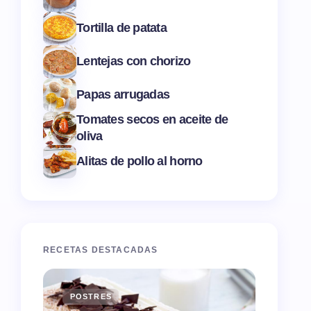
Tortilla de patata
Lentejas con chorizo
Papas arrugadas
Tomates secos en aceite de
oliva
Alitas de pollo al horno
RECETAS DESTACADAS
POSTRES
ENTR