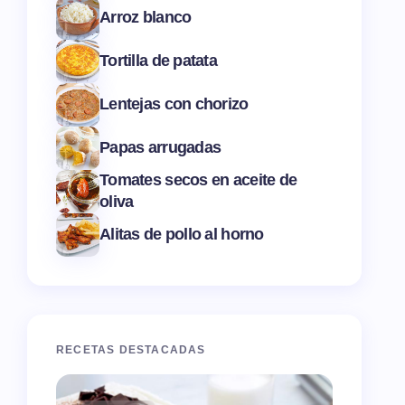
Arroz blanco
Tortilla de patata
Lentejas con chorizo
Papas arrugadas
Tomates secos en aceite de
oliva
Alitas de pollo al horno
RECETAS DESTACADAS