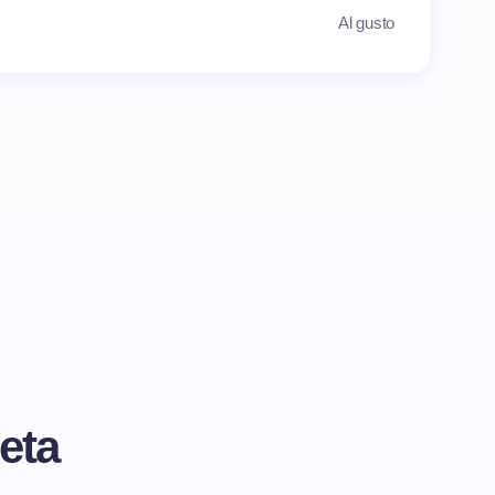
Al gusto
eta