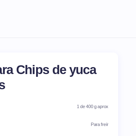
ara Chips de yuca
s
1 de 400 g aprox
Para freír