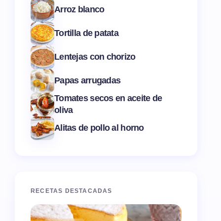
Arroz blanco
Tortilla de patata
Lentejas con chorizo
Papas arrugadas
Tomates secos en aceite de
oliva
Alitas de pollo al horno
RECETAS DESTACADAS