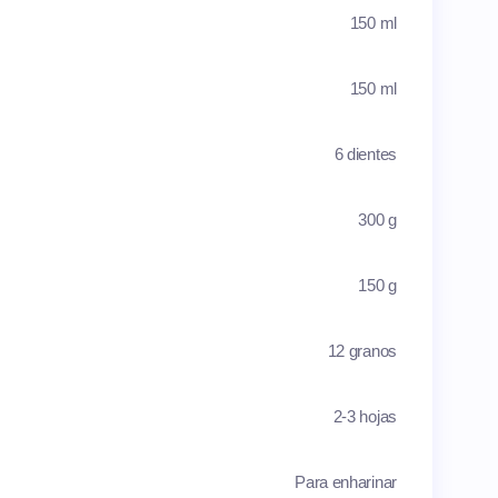
150 ml
150 ml
6 dientes
300 g
150 g
12 granos
2-3 hojas
Para enharinar