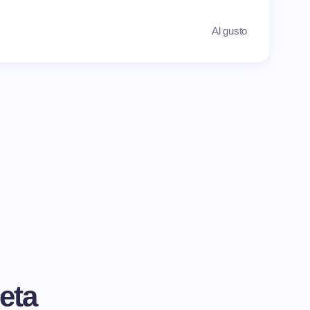
Al gusto
eta