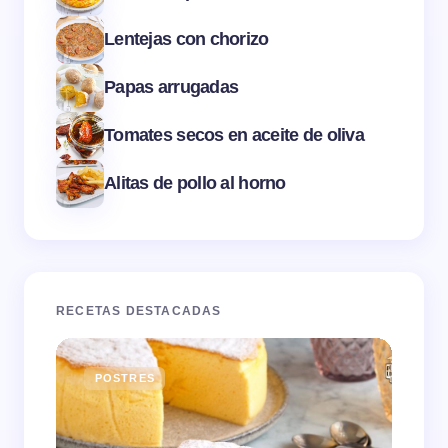
Lentejas con chorizo
Papas arrugadas
Tomates secos en aceite de oliva
Alitas de pollo al horno
RECETAS DESTACADAS
POSTRES
E