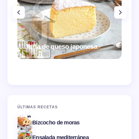
Tarta de queso japonesa
Cr
ÚLTIMAS RECETAS
Bizcocho de moras
Ensalada mediterránea