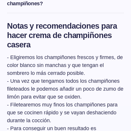
champiñones?
La mejor manera para limpiar los champiñones es
pasarles un paño húmedo para eliminar los restos de
Notas y recomendaciones para
tierra. Pero hacerlo de esta manera requiere bastante
hacer crema de champiñones
paciencia por lo que otra opción sería colocarlos debajo
del grifo y lavarlos de uno en uno con agua fría con poco
casera
caudal de agua para que caiga solo la cantidad de agua
necesaria y frotarlos con los dedos hasta eliminar los
- Eligiremos los champiñones frescos y firmes, de
posibles restos de tierra. Después, se escurren bien y se
color blanco sin manchas y que tengan el
secan con papel de cocina.
sombrero lo más cerrado posible.
- Una vez que tengamos todos los champiñones
fileteados le podemos añadir un poco de zumo de
limón para evitar que se oxiden.
- Filetearemos muy finos los champiñones para
que se cocinen rápido y se vayan deshaciendo
durante la cocción.
- Para conseguir un buen resultado es