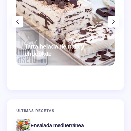
Tarta helada de nata y
chocolate
Cr
ÚLTIMAS RECETAS
Ensalada mediterránea