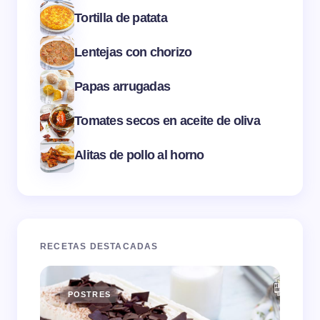
Tortilla de patata
Lentejas con chorizo
Papas arrugadas
Tomates secos en aceite de oliva
Alitas de pollo al horno
RECETAS DESTACADAS
POSTRES
E