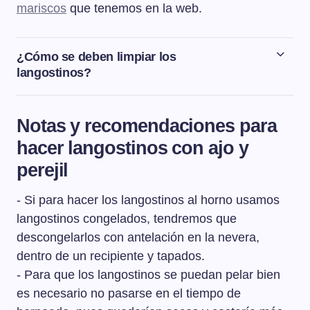
mariscos
que tenemos en la web.
¿Cómo se deben limpiar los
langostinos?
Lo primero que haremos para limpiar los langostinos
será quitarles el intestino. Con una puntilla o un cuchillo
Notas y recomendaciones para
pequeño, introducimos la punta por debajo del intestino,
hacer langostinos con ajo y
sacamos la puntilla con cuidado y tiramos del intestino
del langostino hasta sacarlo completamente. Cuando
perejil
tengamos los langostinos sin el intestino, los vamos a
lavar en abundante agua fría. Los escurrimos bien y los
- Si para hacer los langostinos al horno usamos
secamos con papel de cocina o papel absorbente.
langostinos congelados, tendremos que
descongelarlos con antelación en la nevera,
dentro de un recipiente y tapados.
- Para que los langostinos se puedan pelar bien
es necesario no pasarse en el tiempo de