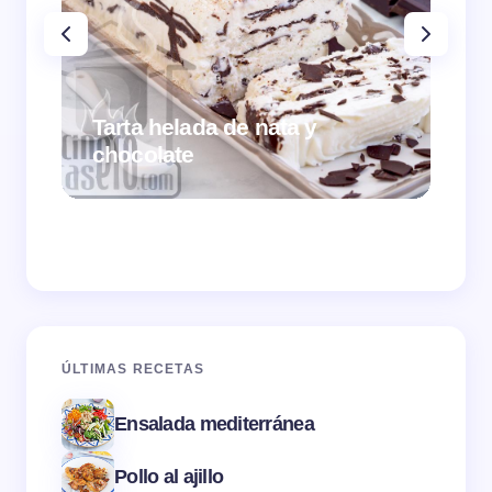
Tarta helada de nata y
chocolate
Cr
ÚLTIMAS RECETAS
Ensalada mediterránea
Pollo al ajillo