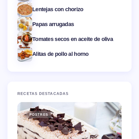
Lentejas con chorizo
Papas arrugadas
Tomates secos en aceite de oliva
Alitas de pollo al horno
RECETAS DESTACADAS
POSTRES
E