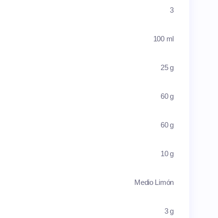
3
100 ml
25 g
60 g
60 g
10 g
Medio Limón
3 g