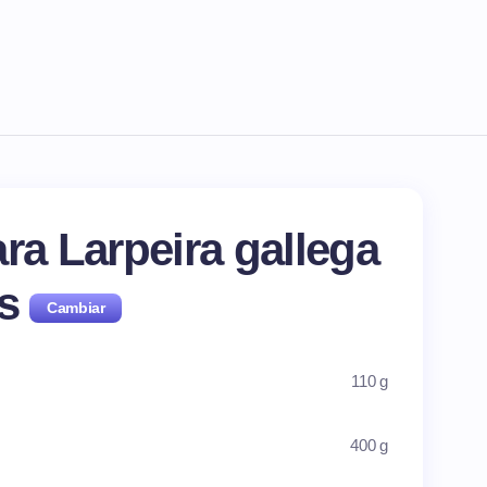
ra Larpeira gallega
as
110 g
400 g