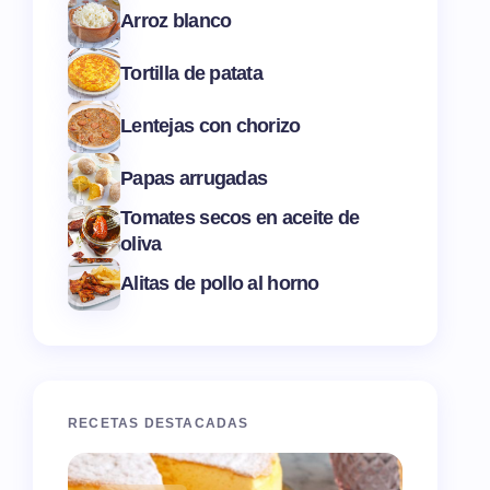
Arroz blanco
Tortilla de patata
Lentejas con chorizo
Papas arrugadas
Tomates secos en aceite de
oliva
Alitas de pollo al horno
RECETAS DESTACADAS