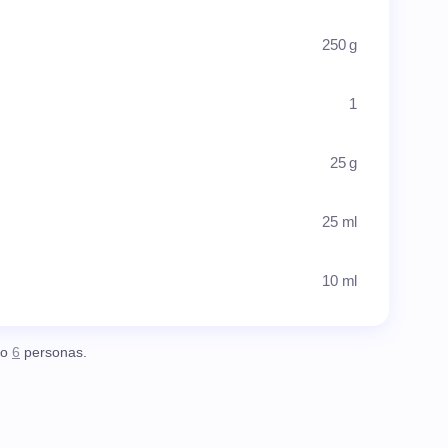
250 g
1
25 g
25 ml
10 ml
o
6
personas.