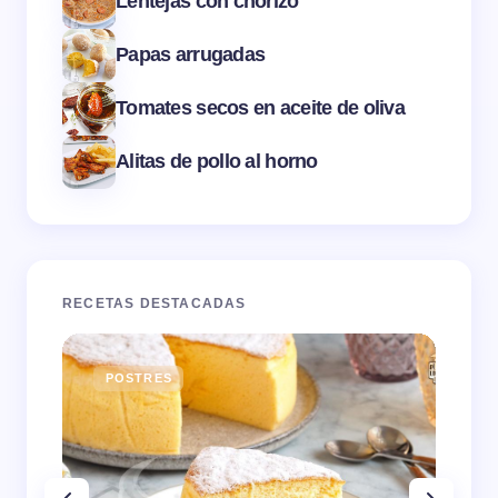
Lentejas con chorizo
Papas arrugadas
Tomates secos en aceite de oliva
Alitas de pollo al horno
RECETAS DESTACADAS
POSTRES
E