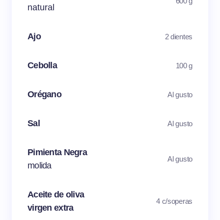
600 g
natural
Ajo
2 dientes
Cebolla
100 g
Orégano
Al gusto
Sal
Al gusto
Pimienta Negra
Al gusto
molida
Aceite de oliva
4 c/soperas
virgen extra