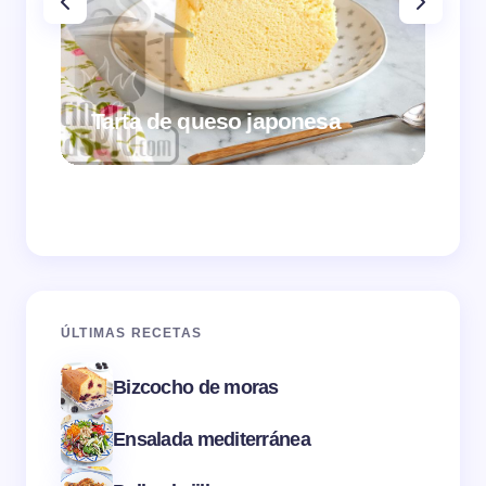
Tarta de queso japonesa
Cr
ÚLTIMAS RECETAS
Bizcocho de moras
Ensalada mediterránea