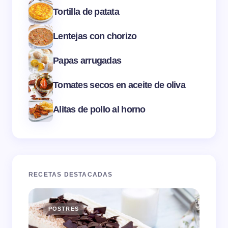
Tortilla de patata
Lentejas con chorizo
Papas arrugadas
Tomates secos en aceite de oliva
Alitas de pollo al horno
RECETAS DESTACADAS
POSTRES
E