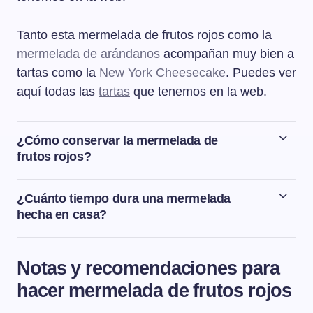
Tanto esta mermelada de frutos rojos como la
mermelada de arándanos
acompañan muy bien a
tartas como la
New York Cheesecake
. Puedes ver
aquí todas las
tartas
que tenemos en la web.
¿Cómo conservar la mermelada de
frutos rojos?
Para conservar la mermelada, la metemos aún caliente
en un tarro de cristal esterilizado, tanto el tarro como la
¿Cuánto tiempo dura una mermelada
tapa (nunca se deben usar tapas oxidadas o
hecha en casa?
abombadas). Para esterilizar los tarros y las tapas, hay
Una mermelada hecha en casa aguanta 6 meses si
que hervirlos en una olla con agua durante 10-15
hemos hecho correctamente el proceso de envasado al
minutos. Después, se escurren bien y se colocan boca
Notas y recomendaciones para
vacío. Si hemos hecho la cantidad justa de mermelada
abajo encima de un paño de cocina limpio hasta que se
hacer mermelada de frutos rojos
para consumir en unos pocos días, entonces la
sequen. Llenamos el tarro con la mermelada sin llenarlo
mermelada dura máximo unos 5-7 días , bien guardada
del todo, dejando como 1-2 cm libres. Cerramos bien los