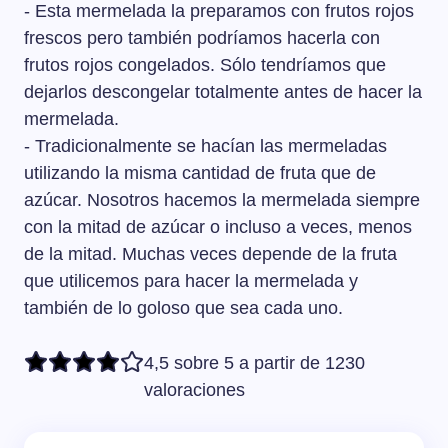
- Esta mermelada la preparamos con frutos rojos
en la nevera.
tarros y los metemos en una olla con agua hirviendo
frescos pero también podríamos hacerla con
cubiertos casi hasta arriba del todo. Dejamos que
frutos rojos congelados. Sólo tendríamos que
hiervan durante mínimo 15 minutos y después, los
dejarlos descongelar totalmente antes de hacer la
sacamos de la olla y los ponemos boca abajo hasta que
mermelada.
se enfríen. Cuando estén fríos, comprobamos que
ningún tarro pierde, lo que significaría que la tapa está
- Tradicionalmente se hacían las mermeladas
en mal estado o que no se ha hecho el vacío
utilizando la misma cantidad de fruta que de
correctamente. Si el proceso de envasado al vacío está
azúcar. Nosotros hacemos la mermelada siempre
bien hecho, la mermelada aguantará perfecta en la
con la mitad de azúcar o incluso a veces, menos
despensa 6 meses.
de la mitad. Muchas veces depende de la fruta
que utilicemos para hacer la mermelada y
también de lo goloso que sea cada uno.
4,5 sobre 5 a partir de 1230
valoraciones