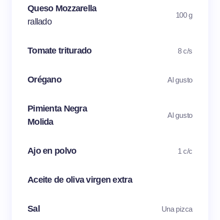
Queso Mozzarella
100 g
rallado
Tomate triturado
8 c/s
Orégano
Al gusto
Pimienta Negra
Al gusto
Molida
Ajo en polvo
1 c/c
Aceite de oliva virgen extra
Sal
Una pizca