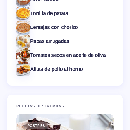
Tortilla de patata
Lentejas con chorizo
Papas arrugadas
Tomates secos en aceite de oliva
Alitas de pollo al horno
RECETAS DESTACADAS
POSTRES
E