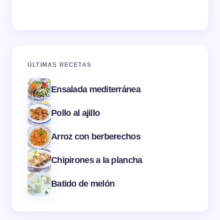
ÚLTIMAS RECETAS
Ensalada mediterránea
Pollo al ajillo
Arroz con berberechos
Chipirones a la plancha
Batido de melón