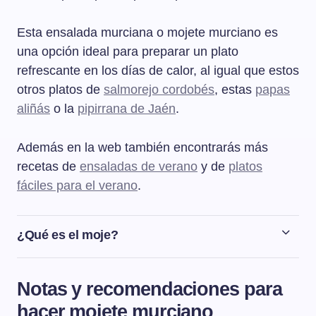
Esta ensalada murciana o mojete murciano es
una opción ideal para preparar un plato
refrescante en los días de calor, al igual que estos
otros platos de
salmorejo cordobés
, estas
papas
aliñás
o la
pipirrana de Jaén
.
Además en la web también encontrarás más
recetas de
ensaladas de verano
y de
platos
fáciles para el verano
.
¿Qué es el moje?
El moje o mojete murciano es una ensalada, también
conocida como ensalada murciana, que se hace a base
Notas y recomendaciones para
de tomates, huevo cocido, atún y aceitunas negras de la
hacer mojete murciano
variedad Cuquillo que se producen en el Noroeste de