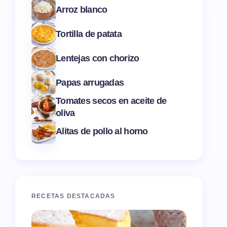
Arroz blanco
Tortilla de patata
Lentejas con chorizo
Papas arrugadas
Tomates secos en aceite de
oliva
Alitas de pollo al horno
RECETAS DESTACADAS