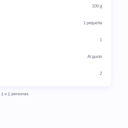
100 g
1 pequeña
1
Al gusto
2
,
4
o
6
personas.