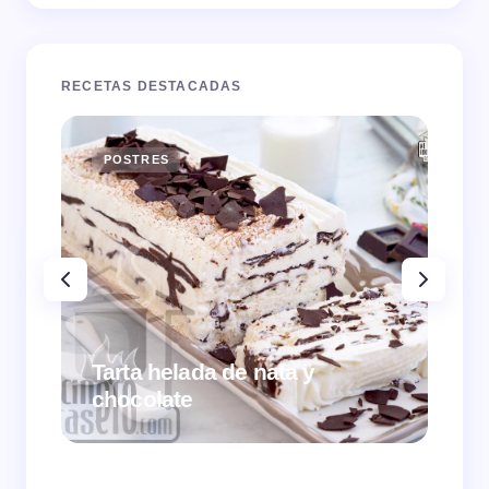
RECETAS DESTACADAS
POSTRES
E
Tarta helada de nata y
chocolate
Cr