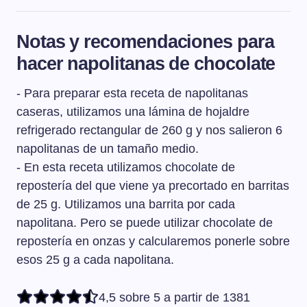
Para dar forma a las napolitanas de hojaldre
necesitamos usar una lámina de hojaldre rectangular.
Notas y recomendaciones para
Vamos a cortar la lámina a la mitad a lo largo. Y
hacer napolitanas de chocolate
después vamos a cortar cada mitad en tres rectángulos
iguales. Las napolitanas van rellenas de chocolate o de
- Para preparar esta receta de napolitanas
crema. Ponemos el relleno justo en el medio del
rectángulo y doblamos un extremo del hojaldre de
caseras, utilizamos una lámina de hojaldre
manera que tape el relleno. Pintamos la superficie de
refrigerado rectangular de 260 g y nos salieron 6
esa parte con huevo batido y después plegamos encima
napolitanas de un tamaño medio.
el otro extremo del hojaldre. Dejamos los bordes
- En esta receta utilizamos chocolate de
superior e inferior sin cerrar, ya que en el horno, la
repostería del que viene ya precortado en barritas
napolitana ya va a coger ella sola la forma, dejando
de 25 g. Utilizamos una barrita por cada
asomar un poco el relleno.
napolitana. Pero se puede utilizar chocolate de
repostería en onzas y calcularemos ponerle sobre
esos 25 g a cada napolitana.
4,5 sobre 5 a partir de 1381