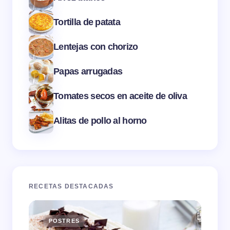
Tortilla de patata
Lentejas con chorizo
Papas arrugadas
Tomates secos en aceite de oliva
Alitas de pollo al horno
RECETAS DESTACADAS
POSTRES
E