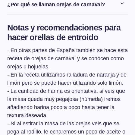
¿Por qué se llaman orejas de carnaval?
Las orejas de carnaval se llaman así porque tienen
forma de oreja de cerdo. La forma se le da cuando se
Notas y recomendaciones para
meten a freír en la sartén, presionando la masa por la
hacer orellas de entroido
mitad contra el borde de la sartén.
- En otras partes de España también se hace esta
receta de orejas de carnaval y se conocen como
orejas u hojuelas.
- En la receta utilizamos ralladura de naranja y de
limón pero se puede hacer utilizando solo limón.
- La cantidad de harina es orientativa, si veis que
la masa queda muy pegajosa (húmeda) iremos
añadiendo harina poco a poco hasta tener la
textura deseada.
- Si al estirar la masa de las orejas veis que se
pega al rodillo, le echaremos un poco de aceite o