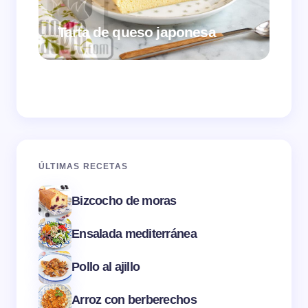
Tarta de queso japonesa
Cr
ÚLTIMAS RECETAS
Bizcocho de moras
Ensalada mediterránea
Pollo al ajillo
Arroz con berberechos