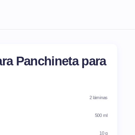
ara Panchineta para
2 láminas
500 ml
10 g