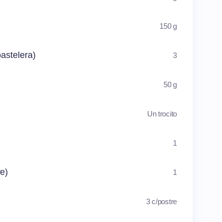
150 g
astelera)
3
50 g
Un trocito
1
re)
1
3 c/postre