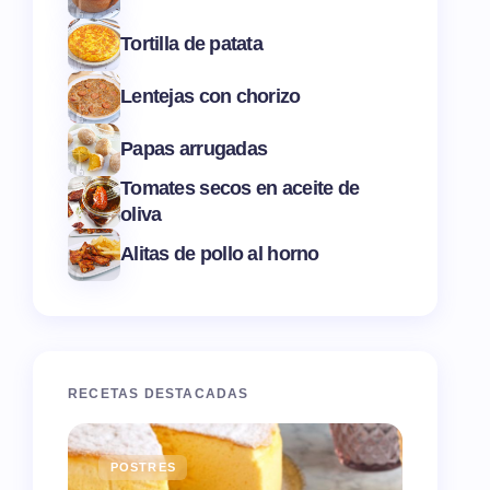
Tortilla de patata
Lentejas con chorizo
Papas arrugadas
Tomates secos en aceite de
oliva
Alitas de pollo al horno
RECETAS DESTACADAS
POSTRES
ENTR