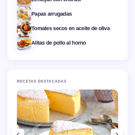
Papas arrugadas
Tomates secos en aceite de oliva
Alitas de pollo al horno
RECETAS DESTACADAS
POSTRES
E