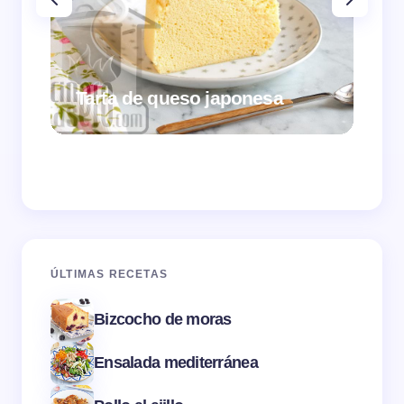
Tarta de queso japonesa
Cr
ÚLTIMAS RECETAS
Bizcocho de moras
Ensalada mediterránea