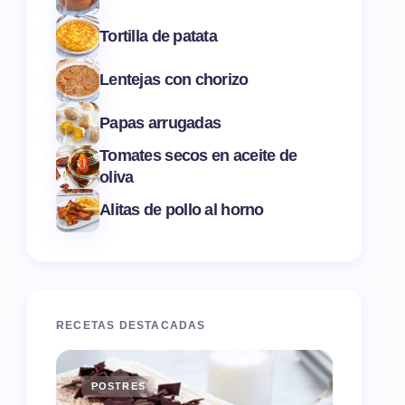
Tortilla de patata
Lentejas con chorizo
Papas arrugadas
Tomates secos en aceite de
oliva
Alitas de pollo al horno
RECETAS DESTACADAS
POSTRES
ENTR