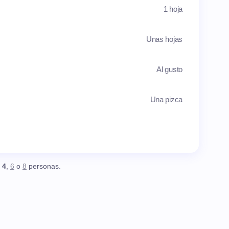
1 hoja
Unas hojas
Al gusto
Una pizca
,
4
,
6
o
8
personas.