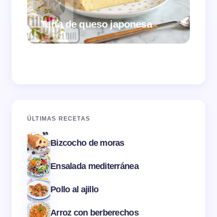
Tarta de queso japonesa
Cr
ÚLTIMAS RECETAS
Bizcocho de moras
Ensalada mediterránea
Pollo al ajillo
Arroz con berberechos