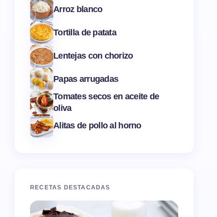
Arroz blanco
Tortilla de patata
Lentejas con chorizo
Papas arrugadas
Tomates secos en aceite de
oliva
Alitas de pollo al horno
RECETAS DESTACADAS