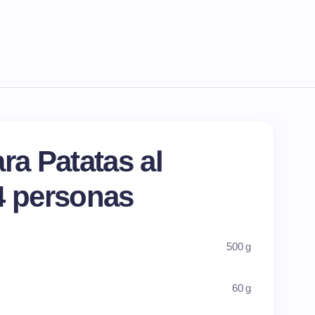
ra Patatas al
4 personas
500 g
60 g