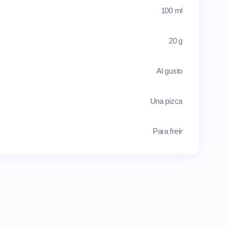
100 ml
20 g
Al gusto
Una pizca
Para freír