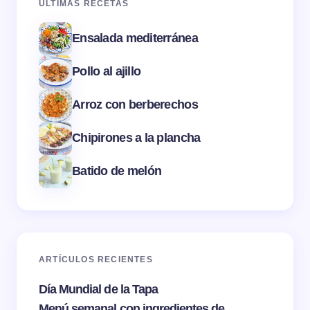
ÚLTIMAS RECETAS
Ensalada mediterránea
Pollo al ajillo
Arroz con berberechos
Chipirones a la plancha
Batido de melón
ARTÍCULOS RECIENTES
Día Mundial de la Tapa
Menú semanal con ingredientes de