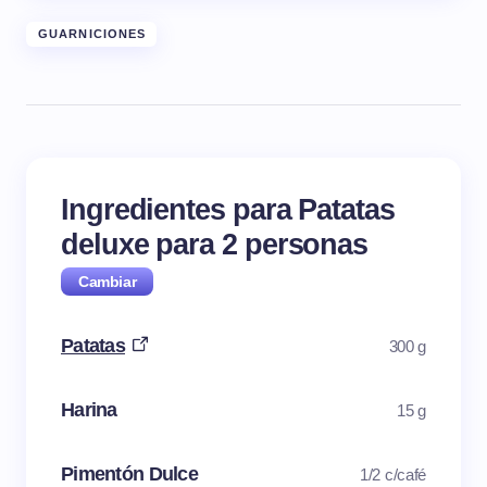
GUARNICIONES
Ingredientes para Patatas
deluxe para
2
personas
Patatas
300 g
Harina
15 g
Pimentón Dulce
1/2 c/café