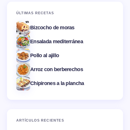
ÚLTIMAS RECETAS
Bizcocho de moras
Ensalada mediterránea
Pollo al ajillo
Arroz con berberechos
Chipirones a la plancha
ARTÍCULOS RECIENTES