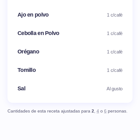
Ajo en polvo
1 c/café
Cebolla en Polvo
1 c/café
Orégano
1 c/café
Tomillo
1 c/café
Sal
Al gusto
Cantidades de esta receta ajustadas para
2
,
4
o
6
personas.