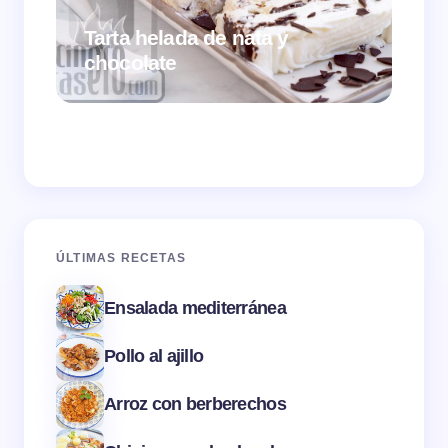
Tarta helada de nata y
chocolate
Cr
ÚLTIMAS RECETAS
Ensalada mediterránea
Pollo al ajillo
Arroz con berberechos