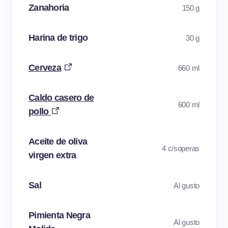
Zanahoria
150 g
Harina de trigo
30 g
Cerveza
660 ml
Caldo casero de
600 ml
pollo
Aceite de oliva
4 c/soperas
virgen extra
Sal
Al gusto
Pimienta Negra
Al gusto