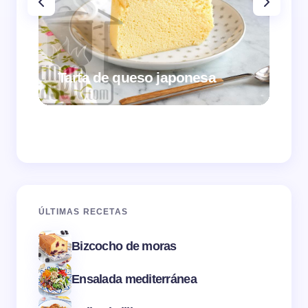
Tarta de queso japonesa
Cr
ÚLTIMAS RECETAS
Bizcocho de moras
Ensalada mediterránea