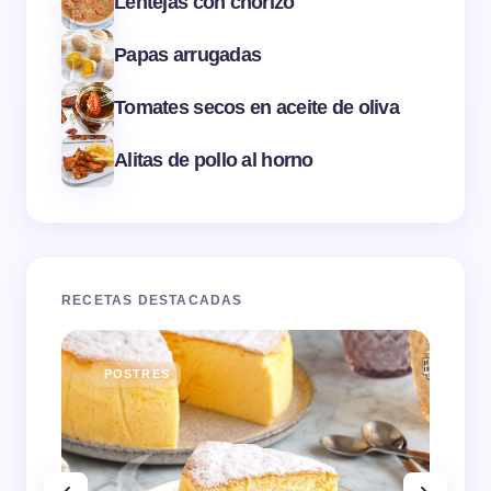
Lentejas con chorizo
Papas arrugadas
Tomates secos en aceite de oliva
Alitas de pollo al horno
RECETAS DESTACADAS
POSTRES
E