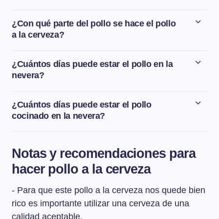
¿Con qué parte del pollo se hace el pollo
a la cerveza?
Para hacer pollo a la cerveza utilizamos en esta receta
muslos de pollo. Pero también podríamos usar un pollo
¿Cuántos días puede estar el pollo en la
entero y pedirle al carnicero que nos lo trocee.
nevera?
Si compramos pollo envasado debemos fijarnos en la
fecha de caducidad que indica el fabricante en la
¿Cuántos días puede estar el pollo
etiqueta. Pero si compramos pollo no envasado, no
cocinado en la nevera?
debe tenerse más de 2 días en la nevera y siempre bien
El pollo una vez cocinado, cocido o guisado, aguanta en
guardado en un recipiente que lo aísle del resto de
la nevera dentro de un táper o en un recipiente bien
alimentos que tenemos en la nevera.
Notas y recomendaciones para
tapado unos 2-3 días máximo.
hacer pollo a la cerveza
- Para que este pollo a la cerveza nos quede bien
rico es importante utilizar una cerveza de una
calidad aceptable.