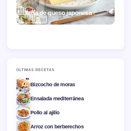
Tarta de queso japonesa
Cr
ÚLTIMAS RECETAS
Bizcocho de moras
Ensalada mediterránea
Pollo al ajillo
Arroz con berberechos