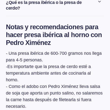
¿Qué es la presa ibérica o la presa de
cerdo?
La presa es una de las partes más apreciadas del cerdo,
se encuentra sobre su paletilla y tiene gran cantidad de
Notas y recomendaciones para
grasa infiltrada lo que le otorga un gran sabor y una
hacer presa ibérica al horno con
textura jugosa.
Pedro Ximénez
- Una presa ibérica de 600-700 gramos nos llega
para 4-5 personas.
-Es importarte que la presa de cerdo esté a
temperatura ambiente antes de cocinarla al
horno.
- Como el adobo con Pedro Ximénez lleva salsa
de soja que aporta un punto salino, no salaremos
la carne hasta después de filetearla si fuera
necesario.