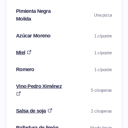
Pimienta Negra
Una pizca
Molida
Azúcar Moreno
1 c/postre
Miel
1 c/postre
Romero
1 c/postre
Vino Pedro Ximénez
5 c/soperas
Salsa de soja
2 c/soperas
Ralladura de limón
Medio limón